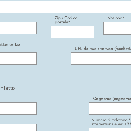
Zip / Codice
Nazione*
postale*
tion or Tax
URL del tuo sito web (facoltati
ontatto
Cognome (cognome, 
Numero di telefono 
internazionale es: +33