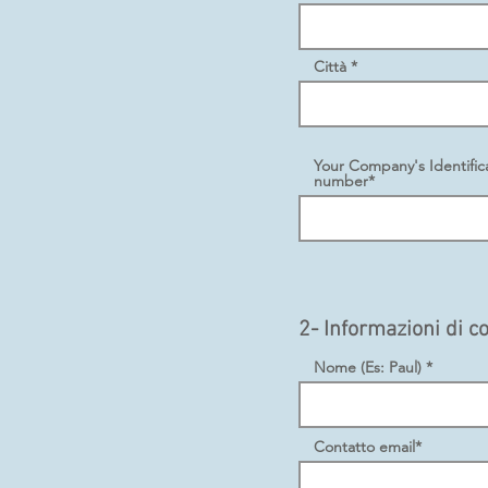
Città *
Your Company's Identifica
number*
2- Informazioni di c
Nome (Es: Paul) *
Contatto email*