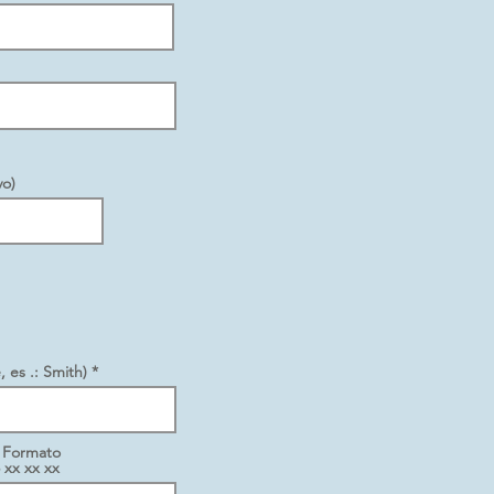
vo)
es .: Smith) *
* Formato
 xx xx xx