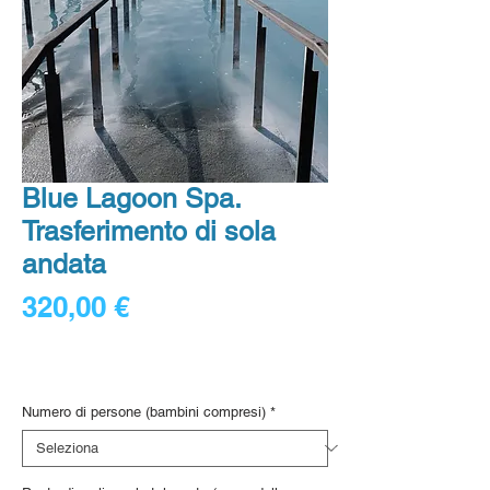
Blue Lagoon Spa.
Trasferimento di sola
andata
Prezzo
320,00 €
80,00 €
/
1lb
80,00 €
Digital voucher
ogni
1
Numero di persone (bambini compresi)
*
Libbra