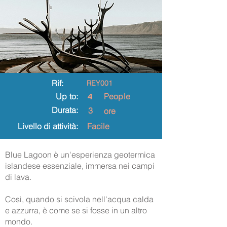
Rif:
REY001
4
Up to:
People
Durata:
3
ore
Livello di attività:
Facile
Blue Lagoon è un'esperienza geotermica
islandese essenziale, immersa nei campi
di lava.
Così, quando si scivola nell'acqua calda
e azzurra, è come se si fosse in un altro
mondo.