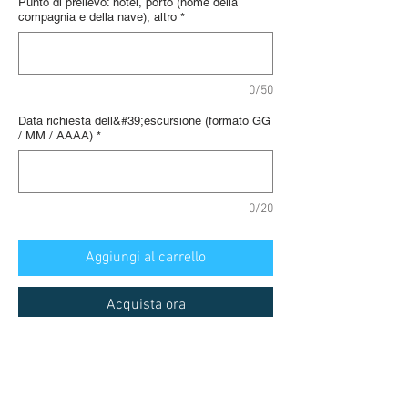
Punto di prelievo: hotel, porto (nome della
compagnia e della nave), altro
*
0/50
Data richiesta dell&#39;escursione (formato GG
/ MM / AAAA)
*
0/20
Aggiungi al carrello
Acquista ora
Reykjavik, tour privato con guida
locale:
I clienti potranno godere della spa