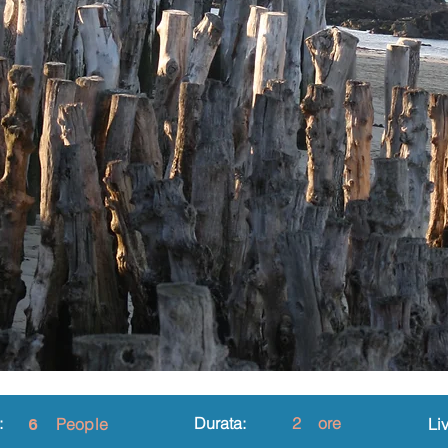
:
6
Durata:
2
ore
People
Liv