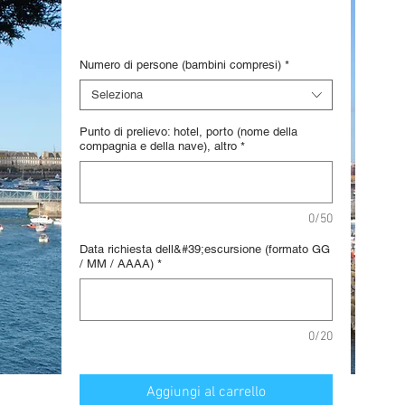
62,50 €
/
1lb
62,50 €
Digital voucher
ogni
1
Numero di persone (bambini compresi)
*
Libbra
Seleziona
Punto di prelievo: hotel, porto (nome della
compagnia e della nave), altro
*
0/50
Data richiesta dell&#39;escursione (formato GG
/ MM / AAAA)
*
0/20
Aggiungi al carrello