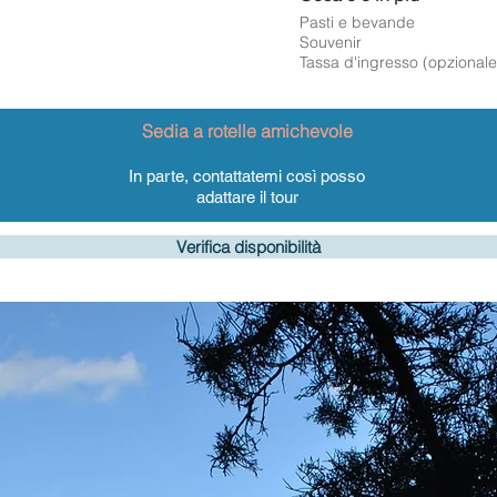
Pasti e bevande
Souvenir
Tassa d'ingresso (opzionale
Sedia a rotelle amichevole
In parte, contattatemi così posso
adattare il tour
Verifica disponibilità